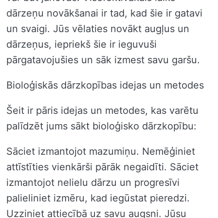
dārzeņu novākšanai ir tad, kad šie ir gatavi
un svaigi. Jūs vēlaties novākt augļus un
dārzeņus, iepriekš šie ir ieguvuši
pārgatavojušies un sāk izmest savu garšu.
Bioloģiskās dārzkopības idejas un metodes
Šeit ir pāris idejas un metodes, kas varētu
palīdzēt jums sākt bioloģisko dārzkopību:
Sāciet izmantojot mazumiņu. Nemēģiniet
attīstīties vienkārši pārāk negaidīti. Sāciet
izmantojot nelielu dārzu un progresīvi
palieliniet izmēru, kad iegūstat pieredzi.
Uzziniet attiecībā uz savu augsni. Jūsu