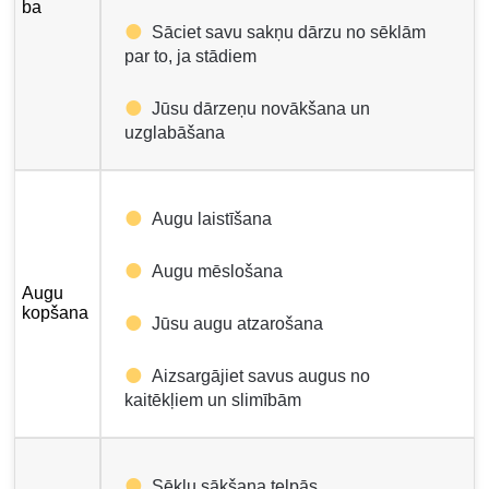
ba
Sāciet savu sakņu dārzu no sēklām
par to, ja stādiem
Jūsu dārzeņu novākšana un
uzglabāšana
Augu laistīšana
Augu mēslošana
Augu
kopšana
Jūsu augu atzarošana
Aizsargājiet savus augus no
kaitēkļiem un slimībām
Sēklu sākšana telpās