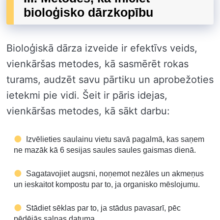
bioloģisko dārzkopību
Bioloģiskā dārza izveide ir efektīvs veids,
vienkāršas metodes, kā sasmērēt rokas
turams, audzēt savu pārtiku un aprobežoties
ietekmi pie vidi. Šeit ir pāris idejas,
vienkāršas metodes, kā sākt darbu:
Izvēlieties saulainu vietu savā pagalmā, kas saņem
ne mazāk kā 6 sesijas saules saules gaismas dienā.
Sagatavojiet augsni, noņemot nezāles un akmeņus
un ieskaitot kompostu par to, ja organisko mēslojumu.
Stādiet sēklas par to, ja stādus pavasarī, pēc
pēdējās salnas datuma.