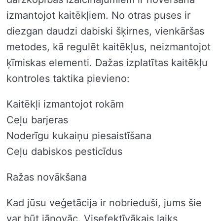
izmantojot kaitēkļiem. No otras puses ir
diezgan daudzi dabiski šķirnes, vienkāršas
metodes, kā regulēt kaitēkļus, neizmantojot
ķīmiskas elementi. Dažas izplatītas kaitēkļu
kontroles taktika pievieno:
Kaitēkļi izmantojot rokām
Ceļu barjeras
Noderīgu kukaiņu piesaistīšana
Ceļu dabiskos pesticīdus
Ražas novākšana
Kad jūsu veģetācija ir nobrieduši, jums šie
var būt jānovāc. Visefektīvākais laiks