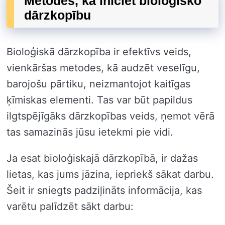
Metodes, kā iniciēt bioloģisko
dārzkopību
Bioloģiskā dārzkopība ir efektīvs veids,
vienkāršas metodes, kā audzēt veselīgu,
barojošu pārtiku, neizmantojot kaitīgas
ķīmiskas elementi. Tas var būt papildus
ilgtspējīgāks dārzkopības veids, ņemot vērā
tas samazinās jūsu ietekmi pie vidi.
Ja esat bioloģiskajā dārzkopībā, ir dažas
lietas, kas jums jāzina, iepriekš sākat darbu.
Šeit ir sniegts padziļināts informācija, kas
varētu palīdzēt sākt darbu: