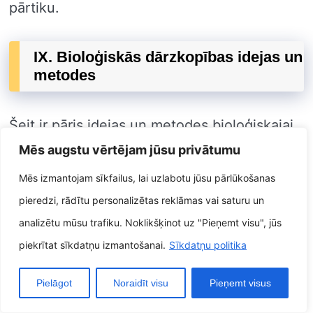
pārtiku.
IX. Bioloģiskās dārzkopības idejas un
metodes
Šeit ir pāris idejas un metodes bioloģiskajai
dārzkopībai:
Mēs augstu vērtējam jūsu privātumu
Mēs izmantojam sīkfailus, lai uzlabotu jūsu pārlūkošanas
Izmantojiet kompostu, kā veids, kā uzlabotu
pieredzi, rādītu personalizētas reklāmas vai saturu un
augsnes auglību un drenāžu.
analizētu mūsu trafiku. Noklikšķinot uz "Pieņemt visu", jūs
Mulčējiet ap augiem, kā veids, kā palīdzētu palikt
piekrītat sīkdatņu izmantošanai.
Sīkdatņu politika
mitrumu un nomākt nezāles.
Pielāgot
Noraidīt visu
Pieņemt visus
Mainiet sējumus, kā veids, kā palīdzētu apturēt
kaitēkļus un slimības.