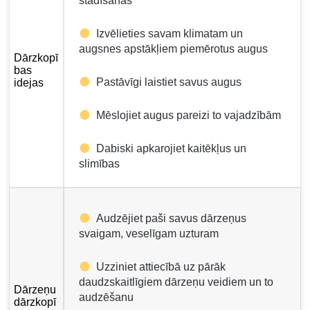
stādīšanas
Izvēlieties savam klimatam un
augsnes apstākļiem piemērotus augus
Dārzkopī
bas
Pastāvīgi laistiet savus augus
idejas
Mēslojiet augus pareizi to vajadzībām
Dabiski apkarojiet kaitēkļus un
slimības
Audzējiet paši savus dārzeņus
svaigam, veselīgam uzturam
Uzziniet attiecībā uz pārāk
daudzskaitlīgiem dārzeņu veidiem un to
Dārzeņu
audzēšanu
dārzkopī