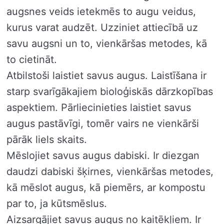
augsnes veids ietekmēs to augu veidus,
kurus varat audzēt. Uzziniet attiecībā uz
savu augsni un to, vienkāršas metodes, kā
to cietināt.
Atbilstoši laistiet savus augus. Laistīšana ir
starp svarīgākajiem bioloģiskās dārzkopības
aspektiem. Pārliecinieties laistiet savus
augus pastāvīgi, tomēr vairs ne vienkārši
pārāk liels skaits.
Mēslojiet savus augus dabiski. Ir diezgan
daudzi dabiski šķirnes, vienkāršas metodes,
kā mēslot augus, kā piemērs, ar kompostu
par to, ja kūtsmēslus.
Aizsargājiet savus augus no kaitēkļiem. Ir