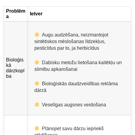
Problēm
Ietver
a
Augu audzēšana, neizmantojot
sintētiskos mēslošanas līdzekļus,
pesticīdus par to, ja herbicīdus
Bioloģis
Dabisku metožu lietošana kaitēkļu un
kā
slimību apkarošanai
dārzkopī
ba
Bioloģiskās daudzveidības reklāma
dārzā
Veselīgas augsnes veidošana
Plānojiet savu dārzu iepriekš