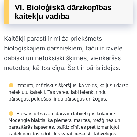
VI. Bioloģiskā dārzkopības
kaitēkļu vadība
Kaitēkļi parasti ir milža priekšmets
bioloģiskajiem dārzniekiem, taču ir izvēle
dabiski un netoksiski šķirnes, vienkāršas
metodes, kā tos cīņa. Šeit ir pāris idejas.
Izmantojiet fiziskus šķēršļus, kā veids, kā jūsu dārzā
neiekļūtu kaitēkļi. Tas varētu labi ielenkt rindu
pārsegus, peldošos rindu pārsegus un žogus.
Piesaistiet savam dārzam labvēlīgus kukaiņus.
Noderīgie blaktis, kā piemērs, mārītes, mežģīnes un
parazitārās lapsenes, palīdz cīnīties pret izmantojot
kaitēkļiem, tos ēdot. Jūs varat piesaistīt labvēlīgos