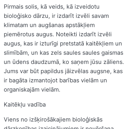
Pirmais solis, kā veids, kā izveidotu
bioloģisko dārzu, ir izdarīt izvēli savam
klimatam un augšanas apstākļiem
piemērotus augus. Noteikti izdarīt izvēli
augus, kas ir izturīgi pretstatā kaitēkļiem un
slimībām, un kas zels saules saules gaismas
un ūdens daudzumā, ko saņem jūsu zāliens.
Jums var būt papildus jāizvēlas augsne, kas
ir bagāta izmantojot barības vielām un
organiskajām vielām.
Kaitēkļu vadība
Viens no izšķirošākajiem bioloģiskās
dārzkopības izaicinājumiem ir novēršana