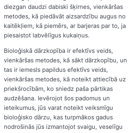
diezgan daudzi dabiski šķirnes, vienkāršas
metodes, kā piedāvāt aizsardzību augus no
kaitēkļiem, kā piemērs, ar barjeras par to, ja
piesaistot labvēlīgus kukaiņus.
Bioloģiskā dārzkopība ir efektīvs veids,
vienkāršas metodes, kā sākt dārzkopību, un
tas ir iemesls papildus efektīvs veids,
vienkāršas metodes, kā noteikt attiecībā uz
priekšrocībām, ko sniedz paša pārtikas
audzēšana. Ievērojot šos padomus un
ieteikumus, jūs varat noteikt veiksmīgu
bioloģisko dārzu, kas turpmākos gadus
nodrošinās jūs izmantojot svaigu, veselīgu