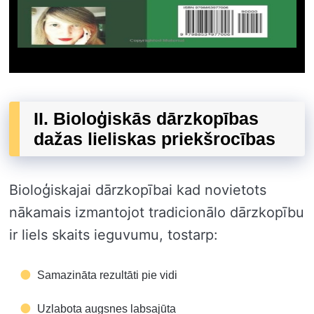
II. Bioloģiskās dārzkopības
dažas lieliskas priekšrocības
Bioloģiskajai dārzkopībai kad novietots
nākamais izmantojot tradicionālo dārzkopību
ir liels skaits ieguvumu, tostarp:
Samazināta rezultāti pie vidi
Uzlabota augsnes labsajūta