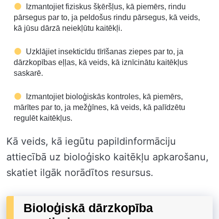
Izmantojiet fiziskus šķēršļus, kā piemērs, rindu
pārsegus par to, ja peldošus rindu pārsegus, kā veids,
kā jūsu dārzā neiekļūtu kaitēkļi.
Uzklājiet insekticīdu tīrīšanas ziepes par to, ja
dārzkopības eļļas, kā veids, kā iznīcinātu kaitēkļus
saskarē.
Izmantojiet bioloģiskās kontroles, kā piemērs,
mārītes par to, ja mežģīnes, kā veids, kā palīdzētu
regulēt kaitēkļus.
Kā veids, kā iegūtu papildinformāciju
attiecībā uz bioloģisko kaitēkļu apkarošanu,
skatiet ilgāk norādītos resursus.
Bioloģiskā dārzkopība