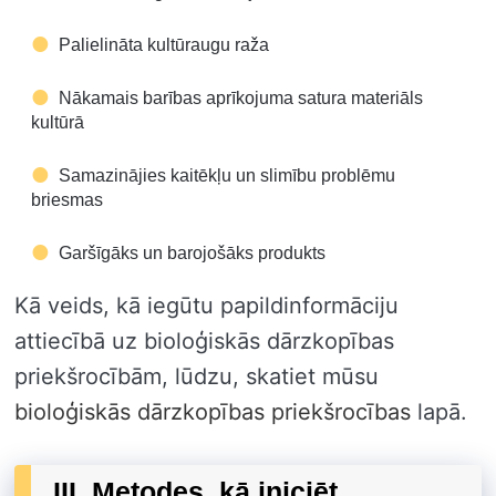
Palielināta kultūraugu raža
Nākamais barības aprīkojuma satura materiāls
kultūrā
Samazinājies kaitēkļu un slimību problēmu
briesmas
Garšīgāks un barojošāks produkts
Kā veids, kā iegūtu papildinformāciju
attiecībā uz bioloģiskās dārzkopības
priekšrocībām, lūdzu, skatiet mūsu
bioloģiskās dārzkopības priekšrocības
lapā.
III. Metodes, kā iniciēt