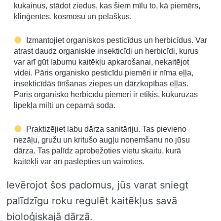
kukaiņus, stādot ziedus, kas šiem mīlu to, kā piemērs,
kliņģerītes, kosmosu un pelašķus.
Izmantojiet organiskos pesticīdus un herbicīdus. Var
atrast daudz organiskie insekticīdi un herbicīdi, kurus
var arī gūt labumu kaitēkļu apkarošanai, nekaitējot
videi. Pāris organisko pesticīdu piemēri ir nīma eļļa,
insekticīdās tīrīšanas ziepes un dārzkopības eļļas.
Pāris organisko herbicīdu piemēri ir etiķis, kukurūzas
lipekļa milti un cepamā soda.
Praktizējiet labu dārza sanitāriju. Tas pievieno
nezāļu, gružu un kritušo augļu noņemšanu no jūsu
dārza. Tas palīdz aprobežoties vietu skaitu, kurā
kaitēkļi var arī paslēpties un vairoties.
Ievērojot šos padomus, jūs varat sniegt
palīdzīgu roku regulēt kaitēkļus savā
bioloģiskajā dārzā.